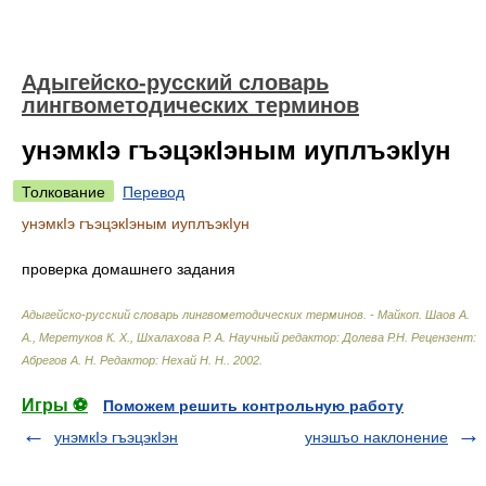
Адыгейско-русский словарь
лингвометодических терминов
унэмкIэ гъэцэкIэным иуплъэкIун
Толкование
Перевод
унэмкIэ гъэцэкIэным иуплъэкIун
проверка домашнего задания
Адыгейско-русский словарь лингвометодических терминов. - Майкоп
.
Шаов А.
А., Меретуков К. Х., Шхалахова Р. А. Научный редактор: Долева Р.Н. Рецензент:
Абрегов А. Н. Редактор: Нехай Н. Н.
.
2002
.
Игры ⚽
Поможем решить контрольную работу
унэмкIэ гъэцэкIэн
унэшъо наклонение